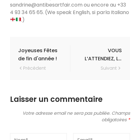
sandrine@antibesartfair.com ou encore au +33
4 93 34 65 65. (We speak English, si parla Italiano
.)
Navigation
Joyeuses Fêtes
VOUS
de fin d'année !
L’ATTENDIEZ, LA
VOICI !
Précédent
Suivant
Laisser un commentaire
Votre adresse email ne sera pas publiée.
Champs
obligatoires
*
Nom
E-