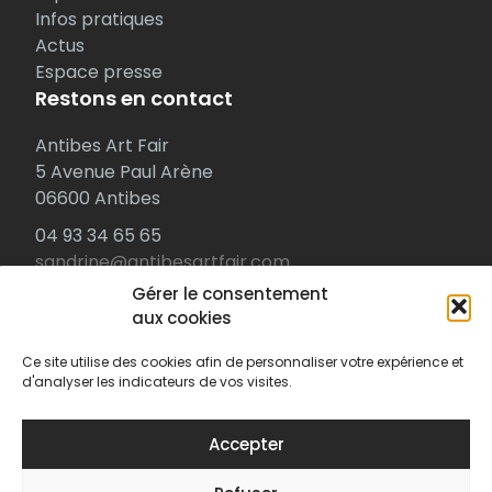
Infos pratiques
Actus
Espace presse
Restons en contact
Antibes Art Fair
5 Avenue Paul Arène
06600 Antibes
04 93 34 65 65
sandrine@antibesartfair.com
Gérer le consentement
Retrouvez-nous ailleurs
aux cookies
Facebook
Ce site utilise des cookies afin de personnaliser votre expérience et
Instagram
d'analyser les indicateurs de vos visites.
Linkedin
Accepter