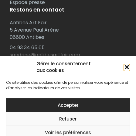
Espace presse
Restons en contact
Antibes Art Fair
5 Avenue Paul Arène
06600 Antibes
04 93 34 65 65
sandrine@antibesartfair.com
Gérer le consentement
Retrouvez-nous ailleurs
aux cookies
Facebook
Ce site utilise des cookies afin de personnaliser votre expérience et
Instagram
d'analyser les indicateurs de vos visites.
Linkedin
Accepter
Refuser
© 2022
Antibes Art Fair
Voir les préférences